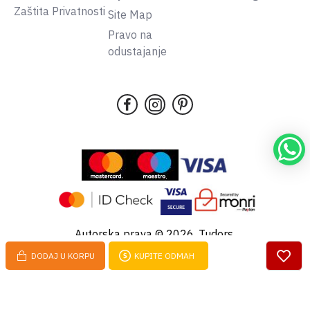
Zaštita Privatnosti
Site Map
Pravo na
odustajanje
Autorska prava © 2026, Tudors,
Sva prava pridržana.
DODAJ U KORPU
KUPITE ODMAH