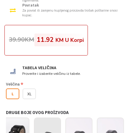
trgovinama.
Povratak
Za povrat ili zamjenu kupljenog proizovda trošak poštarine snosi
kupac.
39.90KM
11.92
KM U Korpi
TABELA VELIČINA
Proverite i izaberite veličinu iz tabele.
Veličina
L
XL
DRUGE BOJE OVOG PROİZVODA