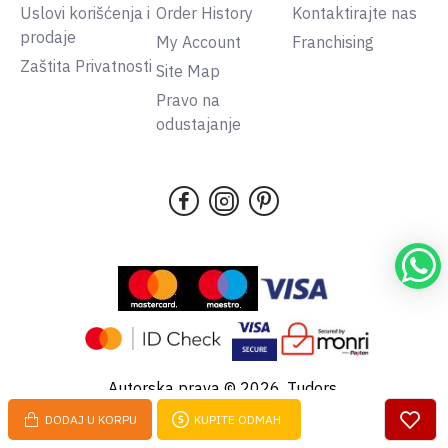
Uslovi korišćenja i
Order History
Kontaktirajte nas
prodaje
My Account
Franchising
Zaštita Privatnosti
Site Map
Pravo na
odustajanje
Autorska prava © 2026, Tudors,
Sva prava pridržana.
DODAJ U KORPU
KUPITE ODMAH