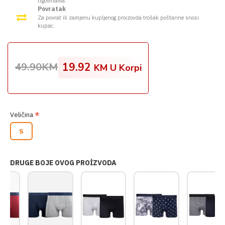
trgovinama.
Povratak
Za povrat ili zamjenu kupljenog proizovda trošak poštarine snosi
kupac.
49.90KM
19.92
KM U Korpi
Veličina
S
DRUGE BOJE OVOG PROİZVODA